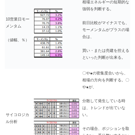
相場エネルギーの短期的な
強弱を判断する。
10営業日モー
前日比較がマイナスでも、
メンタム
モーメンタムがプラスの場
合は、
（値幅、％）
買い・または売建を控える
といった判断が出来る。
〇や●の密集度合いから、
相場の方向を判断する。〇
や●が、
分散して発生している時
は、トレンドが出ていな
サイコロジカ
い。
ル分析
その場合、ポジションを取