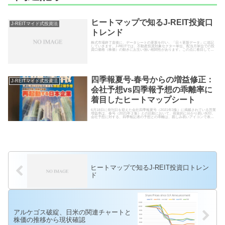
ヒートマップで知るJ-REIT投資口
J-REITマイド式投資法
トレンド
株式市場終了直後に、データシートの更新を行い、「日々更新データ」に追記
していきます。J-REITでは、不動産投資対象セクター単位、配当月単位での投
資口価格（株価）の動きにお互い強い相関性があります。この点に着目して、2
種類の配列の異なるシートを作成いたしました。テクニカル分析には、平滑移
動平均と終値の乖離率サイコロジカル分析フィボナッチ分析9 -RSIや14 -RSI。
加えまして前年同時期の9 -RSIや14 -RSI（1年前の同月同日に戻って、その日か
ら将来の９営業日と14営業日の前日比較から算出）といったユニークな分析手
法を用い、且つ相場の強弱感をヒートマップ方式で表現することに致しまし
た。
四季報夏号-春号からの増益修正：
J-REITマイド式投資法
会社予想vs四季報予想の乖離率に
着目したヒートマップシート
6月18日に発刊日を迎えた会社四季報夏号（2021年3集）に掲載されている営業
増益率は、春号（2021年２集）との比較において、視覚的に分かり易い矢印。
会社予想に対する、四季報記者の予想との乖離は、親しみ易いアイコンで表現
されています。この投稿では、前号との営業増益率（もしくは減益率）、予測
の乖離が上下に極端に異なる銘柄に的を絞ってヒートマップシートを更新し、
日々アップロード致します。
ヒートマップで知るJ-REIT投資口トレン
ド
アルケゴス破綻、日米の関連チャートと
株価の推移から現状確認