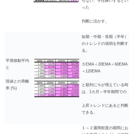
らない、手仕舞いするとい
った
判断に活かす。
短期・中期・長期（半年）
のトレンドの強弱を判断す
る。
平滑移動平均
５EMA＜20EMA＜60EMA
と
＜120EMA
現値との乖離
と順列に％が増えている時
率 (%)
は、1カ月～半年期間での
上昇トレンドにあると判断
できる。
１～２週間程度の期間にお