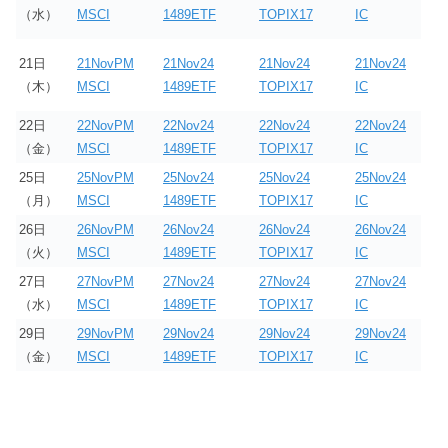
（水）
MSCI
1489ETF
TOPIX17
IC
21日
21NovPM
21Nov24
21Nov24
21Nov24
（木）
MSCI
1489ETF
TOPIX17
IC
22日
22NovPM
22Nov24
22Nov24
22Nov24
（金）
MSCI
1489ETF
TOPIX17
IC
25日
25NovPM
25Nov24
25Nov24
25Nov24
（月）
MSCI
1489ETF
TOPIX17
IC
26日
26NovPM
26Nov24
26Nov24
26Nov24
（火）
MSCI
1489ETF
TOPIX17
IC
27日
27NovPM
27Nov24
27Nov24
27Nov24
（水）
MSCI
1489ETF
TOPIX17
IC
29日
29NovPM
29Nov24
29Nov24
29Nov24
（金）
MSCI
1489ETF
TOPIX17
IC