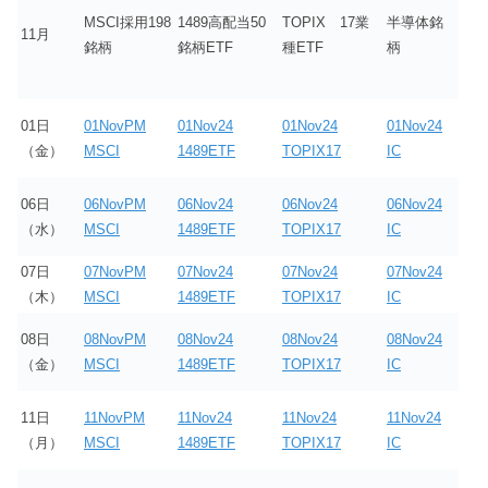
MSCI採用198
1489高配当50
TOPIX 17業
半導体銘
11月
銘柄
銘柄ETF
種ETF
柄
01日
01NovPM
01Nov24
01Nov24
01Nov24
（金）
MSCI
1489ETF
TOPIX17
IC
06日
06NovPM
06Nov24
06Nov24
06Nov24
（水）
MSCI
1489ETF
TOPIX17
IC
07日
07NovPM
07Nov24
07Nov24
07Nov24
（木）
MSCI
1489ETF
TOPIX17
IC
08日
08NovPM
08Nov24
08Nov24
08Nov24
（金）
MSCI
1489ETF
TOPIX17
IC
11日
11NovPM
11Nov24
11Nov24
11Nov24
（月）
MSCI
1489ETF
TOPIX17
IC