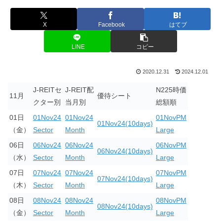
X
Facebook
はてブ
LINE
コピー
2020.12.31
2024.12.01
J-REITセ
J-REIT配
N225時価
11月
優待シート
クター別
当月別
総額順
01日
01Nov24
01Nov24
01NovPM
01Nov24(10days)
（金）
Sector
Month
Large
06日
06Nov24
06Nov24
06NovPM
06Nov24(10days)
（水）
Sector
Month
Large
07日
07Nov24
07Nov24
07NovPM
07Nov24(10days)
（木）
Sector
Month
Large
08日
08Nov24
08Nov24
08NovPM
08Nov24(10days)
（金）
Sector
Month
Large