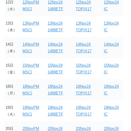
12日
12NovPM
12Nov24
12Nov24
12Nov24
（火）
MSCI
1489ETF
TOPIX17
IC
13日
13NovPM
13Nov24
13Nov24
13Nov24
（水）
MSCI
1489ETF
TOPIX17
IC
14日
14NovPM
14Nov24
14Nov24
14Nov24
（木）
MSCI
1489ETF
TOPIX17
IC
15日
15NovPM
15Nov24
15Nov24
15Nov24
（金）
MSCI
1489ETF
TOPIX17
IC
18日
18NovPM
18Nov24
18Nov24
18Nov24
（月）
MSCI
1489ETF
TOPIX17
IC
19日
19NovPM
19Nov24
19Nov24
19Nov24
（火）
MSCI
1489ETF
TOPIX17
IC
20日
20NovPM
20Nov24
20Nov24
20Nov24