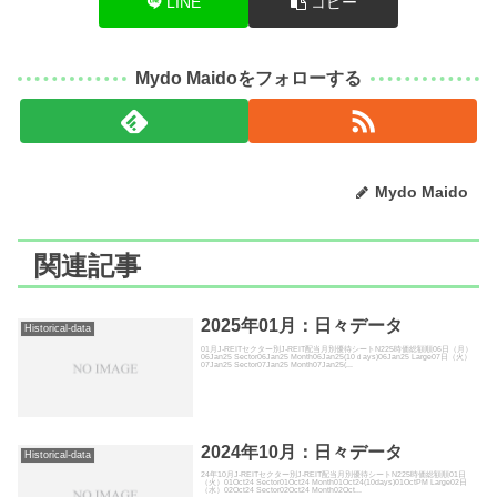
LINE
コピー
Mydo Maidoをフォローする
Mydo Maido
関連記事
2025年01月：日々データ
Historical-data
01月J-REITセクター別J-REIT配当月別優待シートN225時価総額順06日（月）
06Jan25 Sector06Jan25 Month06Jan25(10ｄays)06Jan25 Large07日（火）
07Jan25 Sector07Jan25 Month07Jan25(...
2024年10月：日々データ
Historical-data
24年10月J-REITセクター別J-REIT配当月別優待シートN225時価総額順01日
（火）01Oct24 Sector01Oct24 Month01Oct24(10days)01OctPM Large02日
（水）02Oct24 Sector02Oct24 Month02Oct...