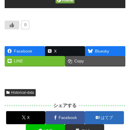
0
Facebook
X
Bluesky
LINE
Copy
Historical-data
シェアする
X
Facebook
はてブ