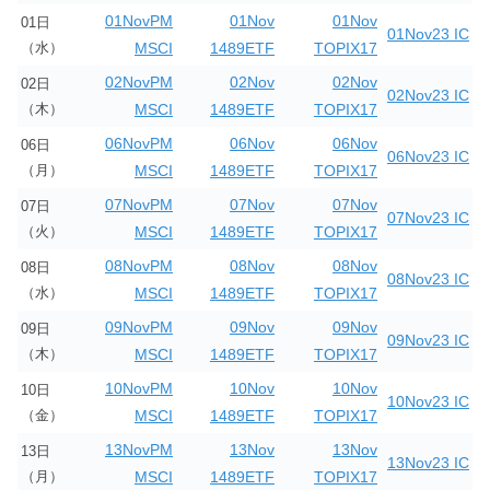
01NovPM
01Nov
01Nov
01日
01Nov23 IC
（水）
MSCI
1489ETF
TOPIX17
02NovPM
02Nov
02Nov
02日
02Nov23 IC
（木）
MSCI
1489ETF
TOPIX17
06NovPM
06Nov
06Nov
06日
06Nov23 IC
（月）
MSCI
1489ETF
TOPIX17
07NovPM
07Nov
07Nov
07日
07Nov23 IC
（火）
MSCI
1489ETF
TOPIX17
08NovPM
08Nov
08Nov
08日
08Nov23 IC
（水）
MSCI
1489ETF
TOPIX17
09NovPM
09Nov
09Nov
09日
09Nov23 IC
（木）
MSCI
1489ETF
TOPIX17
10NovPM
10Nov
10Nov
10日
10Nov23 IC
（金）
MSCI
1489ETF
TOPIX17
13NovPM
13Nov
13Nov
13日
13Nov23 IC
（月）
MSCI
1489ETF
TOPIX17