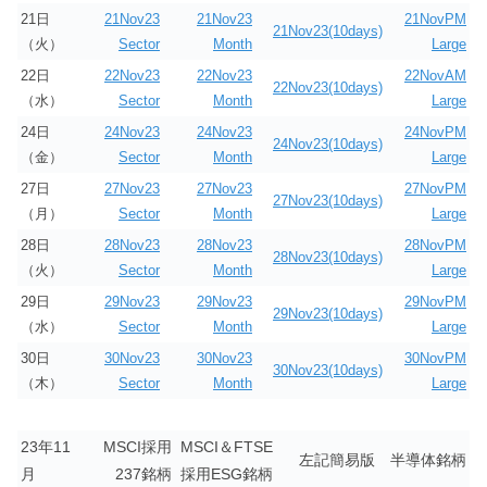
21日
21Nov23
21Nov23
21NovPM
21Nov23(10days)
（火）
Sector
Month
Large
22日
22Nov23
22Nov23
22NovAM
22Nov23(10days)
（水）
Sector
Month
Large
24日
24Nov23
24Nov23
24NovPM
24Nov23(10days)
（金）
Sector
Month
Large
27日
27Nov23
27Nov23
27NovPM
27Nov23(10days)
（月）
Sector
Month
Large
28日
28Nov23
28Nov23
28NovPM
28Nov23(10days)
（火）
Sector
Month
Large
29日
29Nov23
29Nov23
29NovPM
29Nov23(10days)
（水）
Sector
Month
Large
30日
30Nov23
30Nov23
30NovPM
30Nov23(10days)
（木）
Sector
Month
Large
23年11
MSCI採用
MSCI＆FTSE
左記簡易版
半導体銘柄
月
237銘柄
採用ESG銘柄