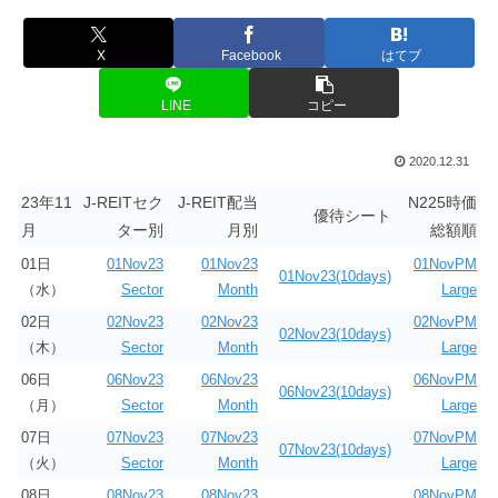
X
Facebook
はてブ
LINE
コピー
2020.12.31
23年11
J-REITセク
J-REIT配当
N225時価
優待シート
月
ター別
月別
総額順
01日
01Nov23
01Nov23
01NovPM
01Nov23(10days)
（水）
Sector
Month
Large
02日
02Nov23
02Nov23
02NovPM
02Nov23(10days)
（木）
Sector
Month
Large
06日
06Nov23
06Nov23
06NovPM
06Nov23(10days)
（月）
Sector
Month
Large
07日
07Nov23
07Nov23
07NovPM
07Nov23(10days)
（火）
Sector
Month
Large
08日
08Nov23
08Nov23
08NovPM