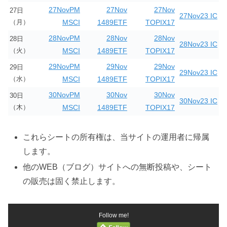
27NovPM
27Nov
27Nov
27日
27Nov23 IC
（月）
MSCI
1489ETF
TOPIX17
28NovPM
28Nov
28Nov
28日
28Nov23 IC
（火）
MSCI
1489ETF
TOPIX17
29NovPM
29Nov
29Nov
29日
29Nov23 IC
（水）
MSCI
1489ETF
TOPIX17
30NovPM
30Nov
30Nov
30日
30Nov23 IC
（木）
MSCI
1489ETF
TOPIX17
これらシートの所有権は、当サイトの運用者に帰属
します。
他のWEB（ブログ）サイトへの無断投稿や、シート
の販売は固く禁止します。
Follow me!